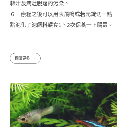
蒜汁及病灶脫落的污染。
６．療程之後可以用表飛鳴或若元錠切一點
點泡化了泡飼料餵食1丶2次保養一下腸胃。
閱讀更多