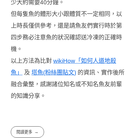
少大約需要40分鐘。
但每隻魚的體形大小跟體質不一定相同，以
上時長僅供參考，還是請魚友們實行時於第
四步務必注意魚的狀況確認送冷凍的正確時
機。
以上方法為比對
wikiHow「如何人道地殺
魚」
及
塔魚(粉絲團貼文)
的資訊、實作後所
融合彙整，感謝諸位知名或不知名魚友前輩
的知識分享。
閱讀更多