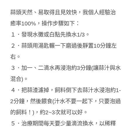
蒜頭天然、易取得且見效快，我個人經驗治
癒率100%，操作步驟如下：
１．發現水黴或白點先換水1/3。
２．蒜頭用湯匙輾一下磨過後靜置10分鐘左
右。
３．加一、二滴水再浸泡約3分鐘(讓蒜汁與水
混合)。
４．把蒜渣濾掉，飼料倒下去蒜汁水浸泡約1-
2分鐘，然後餵食(汁水不要一起下，只要泡過
的飼料！)，約2~3次就可以好。
５．治療期間每天要少量滴流換水，以稀釋