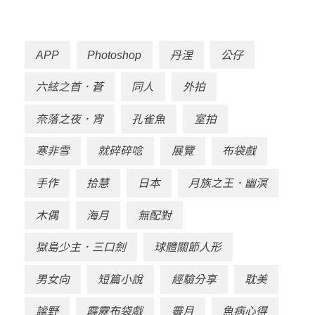
APP
Photoshop
丹涅
公仔
六絃之首．蒼
同人
外拍
奈落之夜．宵
孔雀魚
室拍
寒非雪
就碎碎唸
展覽
布袋戲
手作
拾慧
日本
月族之王．幽溟
木偶
海月
無配對
獄島少主．三口劍
球體關節人形
男女向
短篇小說
經驗分享
耽美
謐野
霹靂布袋戲
霽月
魚病心得