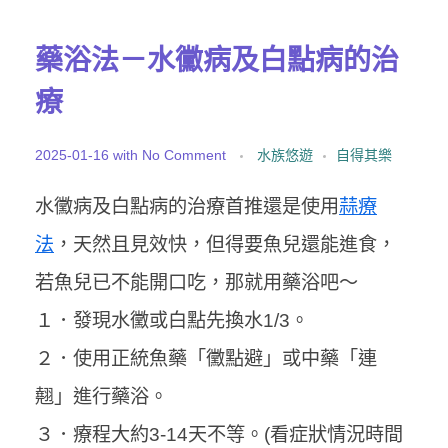
藥浴法－水黴病及白點病的治
療
2025-01-16
with
No Comment
水族悠遊
自得其樂
水黴病及白點病的治療首推還是使用
蒜療
法
，天然且見效快，但得要魚兒還能進食，
若魚兒已不能開口吃，那就用藥浴吧～
１．發現水黴或白點先換水1/3。
２．使用正統魚藥「黴點避」或中藥「連
翹」進行藥浴。
３．療程大約3-14天不等。(看症狀情況時間