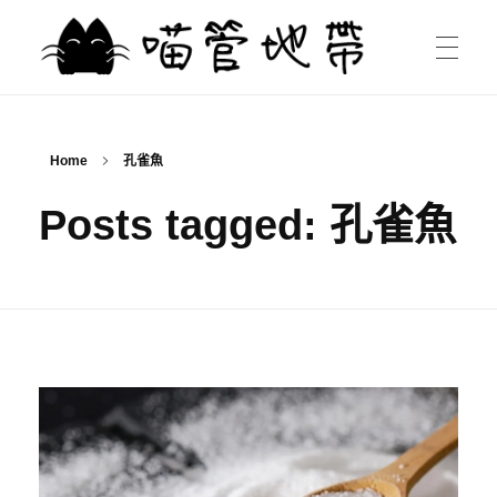
喵管地帶
關於
最愛B'z．宵．旅遊．攝影．唱歌．畫圖．寫作．蒔花養魚，總之~這裡是集MIOU廣泛興趣的雜物地帶XD
Home
孔雀魚
鏡攝風月
Posts tagged: 孔雀魚
偶娃影誌
拈墨抒情
旅遊紀行
同人文
自得其樂
瞬時永恆
學習筆記
實驗廚房
聯絡方式
隨筆雜記
水族悠遊